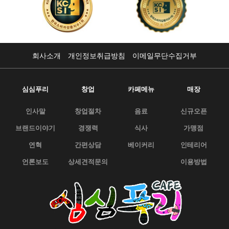
회사소개
개인정보취급방침
이메일무단수집거부
심심푸리
창업
카페메뉴
매장
인사말
창업절차
음료
신규오픈
브랜드이야기
경쟁력
식사
가맹점
연혁
간편상담
베이커리
인테리어
언론보도
상세견적문의
이용방법